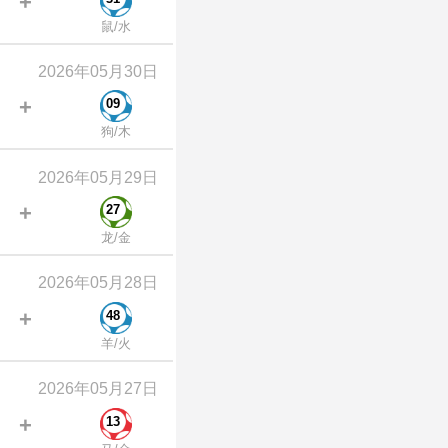
+
鼠/水
2026年05月30日
+
09
狗/木
2026年05月29日
+
27
龙/金
2026年05月28日
+
48
羊/火
2026年05月27日
+
13