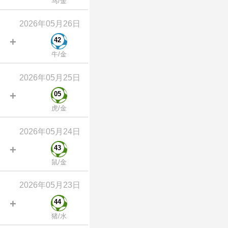
马/金
2026年05月26日
+
42
牛/金
2026年05月25日
+
05
虎/金
2026年05月24日
+
43
鼠/金
2026年05月23日
+
44
猪/水