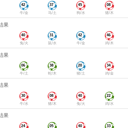
42
37
45
08
牛/金
马/土
狗/水
猪/木
结果
40
31
42
46
兔/火
鼠/水
牛/金
鸡/木
结果
06
38
20
34
牛/土
蛇/木
猪/土
鸡/金
结果
30
08
40
22
牛/水
猪/木
兔/火
鸡/水
结果
24
05
40
33