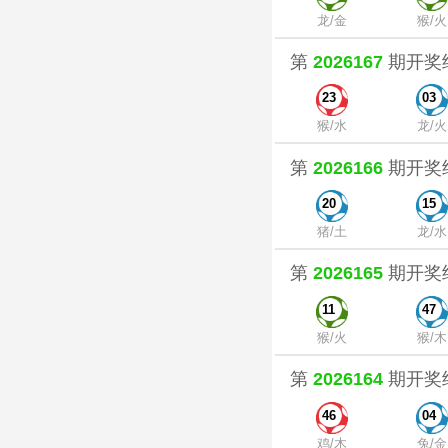
龙/金
猴/火
第
2026167
期开奖
23
03
猴/水
龙/火
第
2026166
期开奖
20
15
猪/土
龙/水
第
2026165
期开奖
11
47
猴/火
猴/木
第
2026164
期开奖
46
04
鸡/木
兔/金