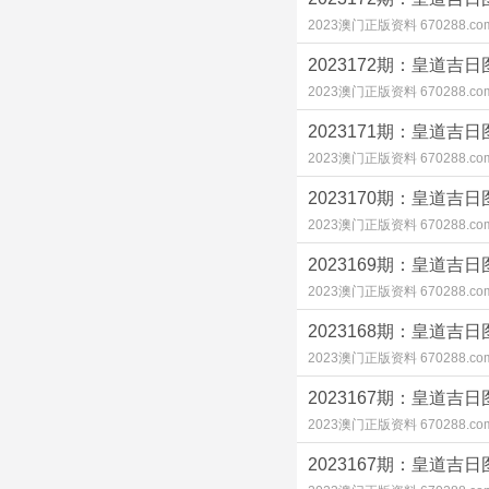
2023澳门正版资料 670288.co
2023172期：皇道吉日
2023澳门正版资料 670288.co
2023171期：皇道吉日
2023澳门正版资料 670288.co
2023170期：皇道吉日
2023澳门正版资料 670288.co
2023169期：皇道吉日
2023澳门正版资料 670288.co
2023168期：皇道吉日
2023澳门正版资料 670288.co
2023167期：皇道吉日
2023澳门正版资料 670288.co
2023167期：皇道吉日