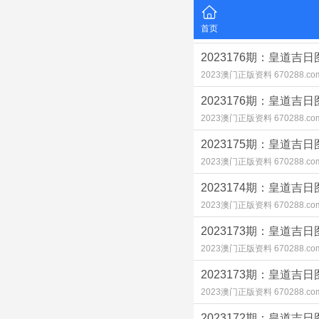
首页
2023176期：皇道吉日
2023澳门正版资料 670288.co
2023176期：皇道吉日
2023澳门正版资料 670288.co
2023175期：皇道吉日
2023澳门正版资料 670288.co
2023174期：皇道吉日
2023澳门正版资料 670288.co
2023173期：皇道吉日
2023澳门正版资料 670288.co
2023173期：皇道吉日
2023澳门正版资料 670288.co
2023172期：皇道吉日