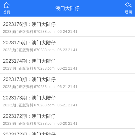
澳门大陆仔
首页
返回
2023176期：澳门大陆仔
2023澳门正版资料 670288.com
06-24 21:41
2023175期：澳门大陆仔
2023澳门正版资料 670288.com
06-23 21:41
2023174期：澳门大陆仔
2023澳门正版资料 670288.com
06-22 21:41
2023173期：澳门大陆仔
2023澳门正版资料 670288.com
06-21 21:41
2023173期：澳门大陆仔
2023澳门正版资料 670288.com
06-21 21:41
2023172期：澳门大陆仔
2023澳门正版资料 670288.com
06-20 21:41
2023172期：澳门大陆仔