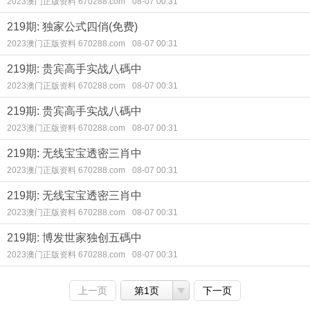
2023澳门正版资料 670288.com
08-07 00:31
219期: 独家公式四俏(免费)
2023澳门正版资料 670288.com
08-07 00:31
219期: 贵宾高手实战八碼中
2023澳门正版资料 670288.com
08-07 00:31
219期: 贵宾高手实战八碼中
2023澳门正版资料 670288.com
08-07 00:31
219期: 无线宝宝透密三肖中
2023澳门正版资料 670288.com
08-07 00:31
219期: 无线宝宝透密三肖中
2023澳门正版资料 670288.com
08-07 00:31
219期: 博发世家独创五碼中
2023澳门正版资料 670288.com
08-07 00:31
上一页
第1页
下一页